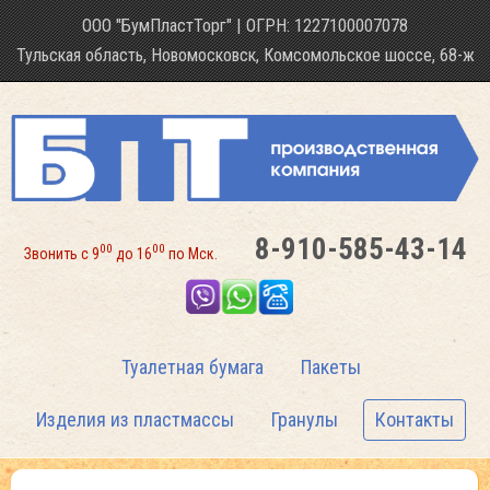
ООО "БумПластТорг" | ОГРН: 1227100007078
Тульская область, Новомосковск,
Комсомольское шоссе, 68-ж
8-910-585-43-14
00
00
Звонить с 9
до 16
по Мск.
Туалетная бумага
Пакеты
Изделия из пластмассы
Гранулы
Контакты